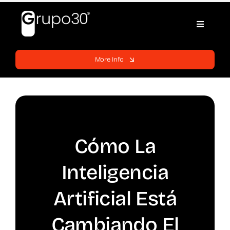
Skip
to
Toggle
content
Navigati
Home
More Info
Websites
Services
Cómo La
Blog
Inteligencia
Support
Artificial Está
Cambiando El
Contracts