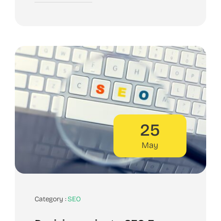
25
May
Category :
SEO