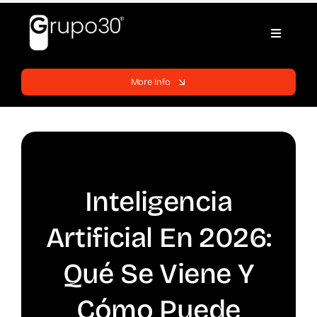
Skip
to
Toggle
content
Navigati
Home
More Info
Websites
Services
Inteligencia
Blog
Artificial En 2026:
Support
Qué Se Viene Y
Cómo Puede
Contracts