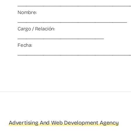
_______________________________________
Nombre:
______________________________________
Cargo / Relación:
______________________________
Fecha:
_______________________________________
Advertising And Web Development Agency