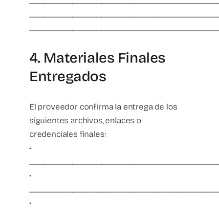
_______________________________________
_______________________________________
_______________________________________
4. Materiales Finales
Entregados
El proveedor confirma la entrega de los
siguientes archivos, enlaces o
credenciales finales:
•
_______________________________________
•
_______________________________________
•
_______________________________________