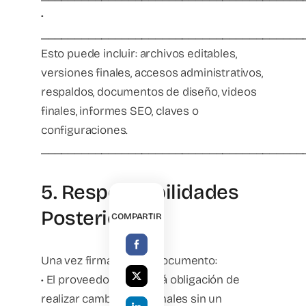
•
_______________________________________
Esto puede incluir: archivos editables,
versiones finales, accesos administrativos,
respaldos, documentos de diseño, videos
finales, informes SEO, claves o
configuraciones.
_______________________________________
5. Responsabilidades
Posteriores
COMPARTIR
Una vez firmado este documento:
• El proveedor no tendrá obligación de
realizar cambios adicionales sin un