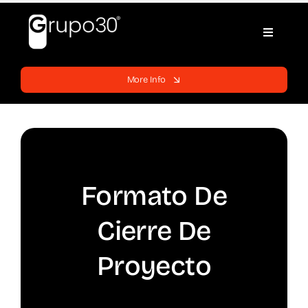
Skip
to
Toggle
content
Navigati
Home
More Info
Websites
Services
Formato De
Blog
Cierre De
Support
Proyecto
Contracts