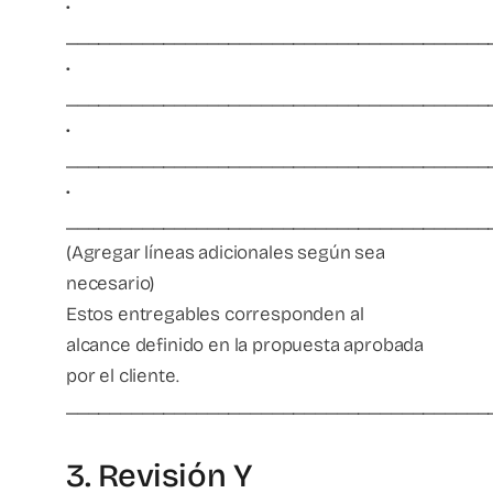
•
_______________________________________
•
_______________________________________
•
_______________________________________
•
_______________________________________
(Agregar líneas adicionales según sea
necesario)
Estos entregables corresponden al
alcance definido en la propuesta aprobada
por el cliente.
_______________________________________
3. Revisión Y