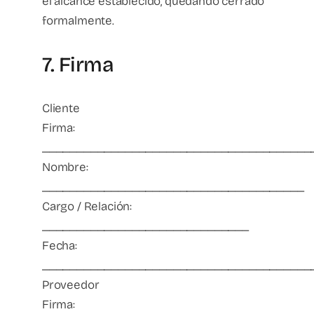
el alcance establecido, quedando cerrado
formalmente.
7. Firma
Cliente
Firma:
_______________________________________
Nombre:
______________________________________
Cargo / Relación:
______________________________
Fecha:
_______________________________________
Proveedor
Firma: