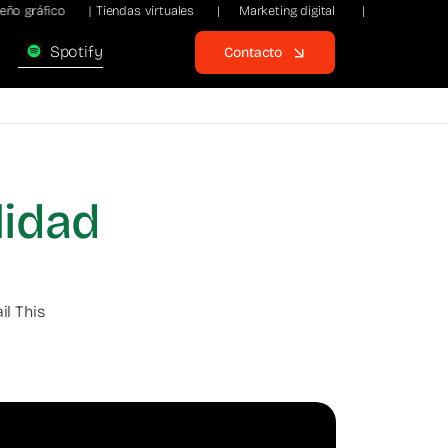
o gráfico |
Tiendas virtuales | Marketing digital | Páginas
Spotify
Contacto
lidad
il This