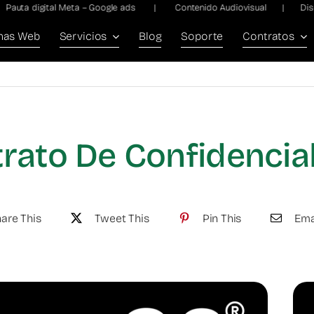
a digital Meta – Google ads | Contenido Audiovisual | Diseñ
nas Web
Servicios
Blog
Soporte
Contratos
rato De Confidencia
are This
Tweet This
Pin This
Ema