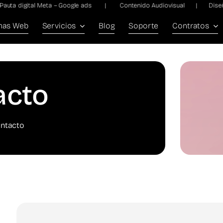
igital Meta – Google ads | Contenido Audiovisual | Diseño 
nas Web
Servicios
Blog
Soporte
Contratos
acto
ntacto