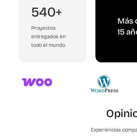
540+
Más d
Proyectos
15 añ
entregados en
todo el mundo
.
Opini
Experiencias compa