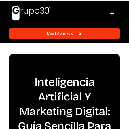
Skip
to
Toggle
content
Navigati
Inicio
Más Información
Páginas web
Servicios
Inteligencia
Blog
Artificial Y
Soporte
Marketing Digital:
Guía Sencilla Para
Contratos