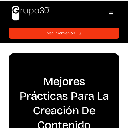
Skip
to
Toggle
content
Navigati
Inicio
Más Información
Páginas web
Servicios
Mejores
Blog
Prácticas Para La
Soporte
Creación De
Contenido
Contratos