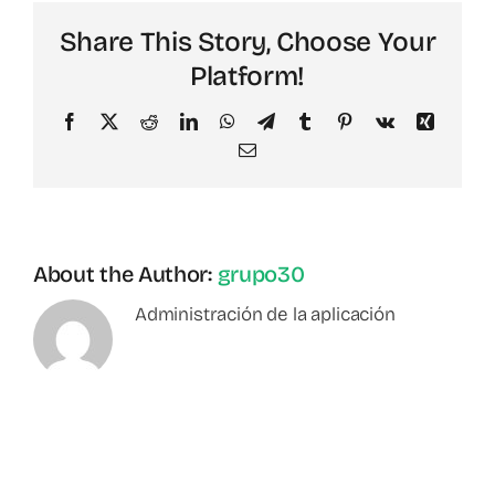
Share This Story, Choose Your
Spotify
Platform!
Facebook
X
Reddit
LinkedIn
WhatsApp
Telegram
Tumblr
Pinterest
Vk
Xing
Email
About the Author:
grupo30
Administración de la aplicación