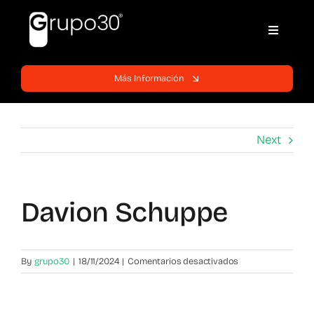
Skip
to
Toggle
content
Navigati
Inicio
Más Información
Páginas web
Next
Servicios
Davion Schuppe
Blog
Soporte
en
By
grupo30
|
18/11/2024
|
Comentarios desactivados
Davion
Schuppe
Contratos