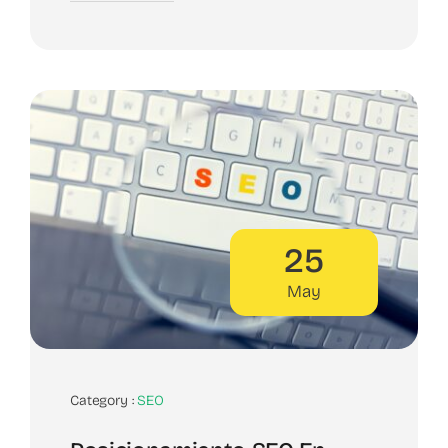
25
May
Category :
SEO