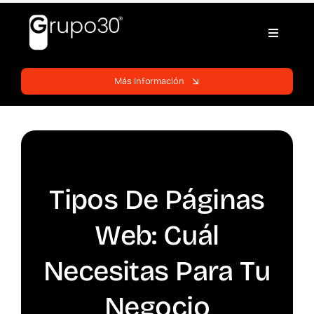
Skip
to
Toggle
content
Navigati
Inicio
Más Información
Páginas web
Servicios
Tipos De Páginas
Blog
Web: Cuál
Soporte
Necesitas Para Tu
Negocio
Contratos